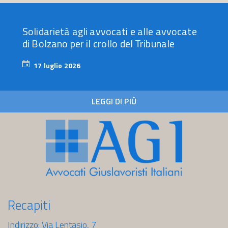
Solidarietà agli avvocati e alle avvocate
di Bolzano per il crollo del Tribunale
17 luglio 2026
17
luglio
2026
LEGGI DI PIÙ
Recapiti
Indirizzo: Via Lentasio, 7