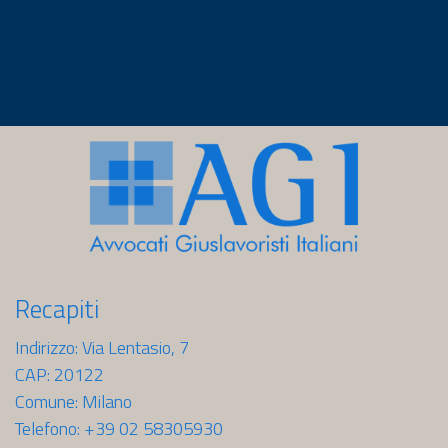
Recapiti
Indirizzo: Via Lentasio, 7
CAP: 20122
Comune: Milano
Telefono: +39 02 58305930