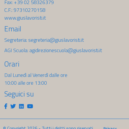
Fax: +39 02 58326379
C.F.: 97310270158
www.giuslavoristi.it
Email
Segreteria:
segreteria@giuslavoristi.it
AGI Scuola:
agidirezionescuola@giuslavoristi.it
Orari
Dal Lunedì al Venerdì dalle ore
10:00 alle ore 13:00
Seguici su
Facebook
Twitter
Linkedin
Youtube
© Copyright
2026
- Tutti i diritti sono riservati
Privacy