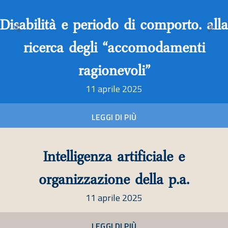
LEGGI DI PIÙ
to. alla
Previous
Nex
Intelligenza artificiale e giu
enti
11 dicembre 2024
LEGGI DI PIÙ
e
a.