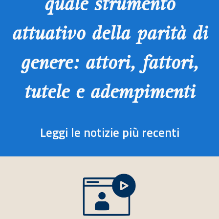
quale strumento
attuativo della parità di
genere: attori, fattori,
tutele e adempimenti
Leggi le notizie più recenti