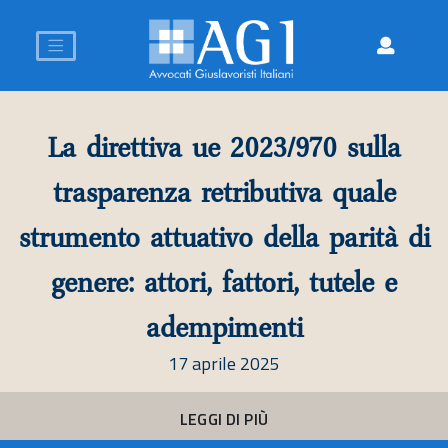
ulla
Diritto e intelligenza artifi
16 dicembre 2024
uale
ità di
LEGGI DI PIÙ
le e
I licenziamenti nella giurisp
delle alte corti
13 dicembre 2024