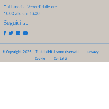
Dal Lunedì al Venerdì dalle ore
10:00 alle ore 13:00
Seguici su
Facebook
Twitter
Linkedin
Youtube
© Copyright
2026
- Tutti i diritti sono riservati
Privacy
Cookie
Contatti