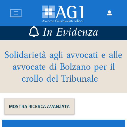
In Evidenza
Solidarietà agli avvocati e alle
avvocate di Bolzano per il
crollo del Tribunale
MOSTRA RICERCA AVANZATA