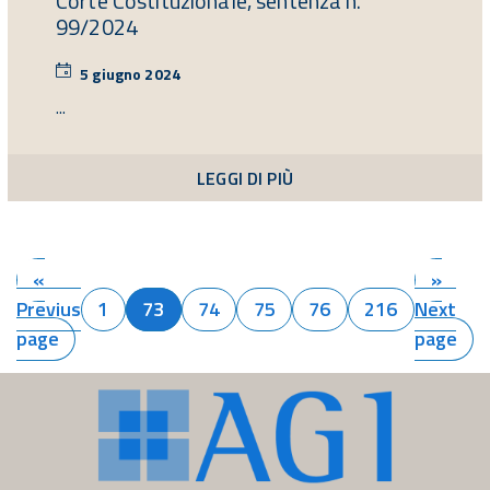
Corte Costituzionale, sentenza n.
99/2024
5 giugno 2024
5
giugno
...
2024
LEGGI DI PIÙ
«
»
Previus
1
73
74
75
76
216
Next
page
page