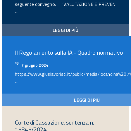
seguente convegno: "VALUTAZIONE E PREVEN
...
LEGGI DI PIÙ
Il Regolamento sulla IA - Quadro normativo
7 giugno 2024
7
giugno
https://www.giuslavoristi.it/public/media/locandina%20
2024
...
LEGGI DI PIÙ
Corte di Cassazione, sentenza n.
15845/2024