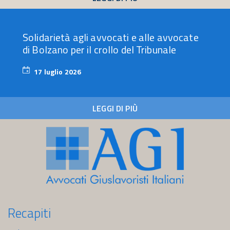
Solidarietà agli avvocati e alle avvocate
di Bolzano per il crollo del Tribunale
17 luglio 2026
17
luglio
2026
LEGGI DI PIÙ
Recapiti