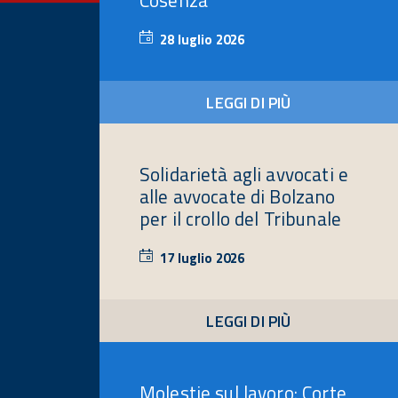
Cosenza
28 luglio 2026
28
luglio
2026
LEGGI DI PIÙ
Solidarietà agli avvocati e
alle avvocate di Bolzano
per il crollo del Tribunale
17 luglio 2026
17
luglio
2026
LEGGI DI PIÙ
Molestie sul lavoro: Corte