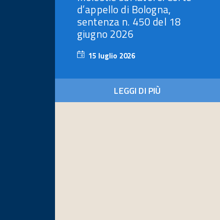
d’appello di Bologna,
sentenza n. 450 del 18
giugno 2026
15 luglio 2026
15
luglio
2026
LEGGI DI PIÙ