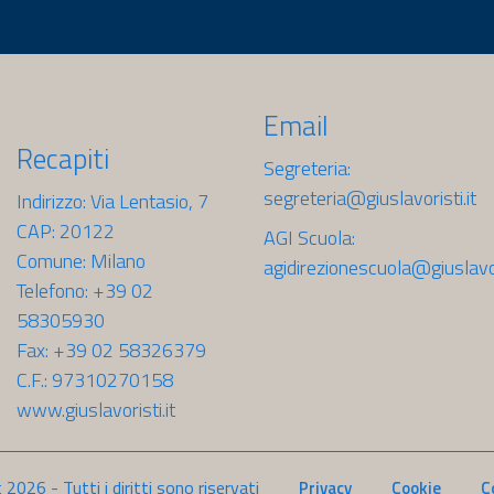
Email
Recapiti
Segreteria:
segreteria@giuslavoristi.it
Indirizzo: Via Lentasio, 7
CAP: 20122
AGI Scuola:
Comune: Milano
agidirezionescuola@giuslavori
Telefono: +39 02
58305930
Fax: +39 02 58326379
C.F.: 97310270158
www.giuslavoristi.it
t
2026
- Tutti i diritti sono riservati
Privacy
Cookie
C