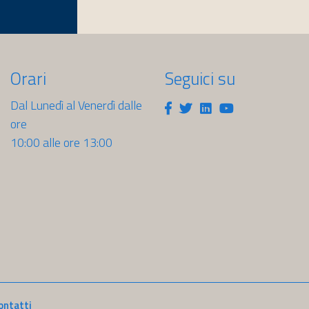
Orari
Seguici su
Dal Lunedì al Venerdì dalle
Facebook
Twitter
Linkedin
Youtube
ore
10:00 alle ore 13:00
sti.it
ontatti