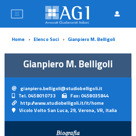
Home
Elenco Soci
Gianpiero M. Belligoli
Gianpiero M. Belligoli
gianpiero.belligoli@studiobelligoli.it
Tel. 0458010733
Fax: 0458035844
http://www.studiobelligoli.it/it/home
Vicolo Volto San Luca, 29, Verona, VR, Italia
Biografia