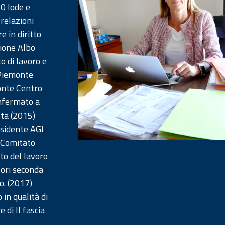
10 lode e
 relazioni
e in diritto
zione Albo
to di lavoro e
 Piemonte
onte Centro
nfermato a
ta (2015)
sidente AGI
 Comitato
tto del lavoro
sori seconda
ro. (2017)
 in qualità di
di II fascia