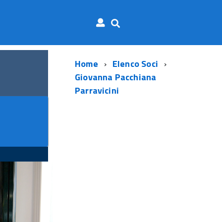
Home
Elenco Soci
Giovanna Pacchiana
Parravicini