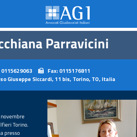
chiana Parravicini
. 0115629063
Fax: 0115176811
so Giuseppe Siccardi, 11 bis, Torino, TO, Italia
10 novembre
fieri Torino.
za presso